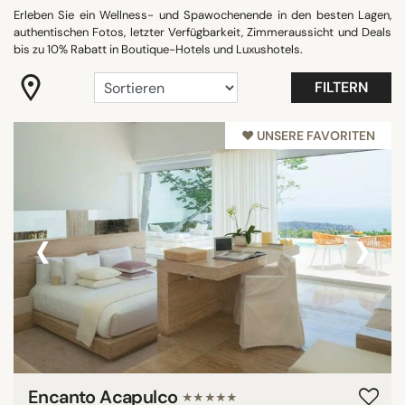
Erleben Sie ein Wellness- und Spawochenende in den besten Lagen,
"Coup de Coeur"
authentischen Fotos, letzter Verfügbarkeit, Zimmeraussicht und Deals
Auf dem Land
bis zu 10% Rabatt in Boutique-Hotels und Luxushotels.
Best Hotels Mallorca 2025
FILTERN
Best Ibiza 2025
Gastronomie
♥︎ UNSERE FAVORITEN
Maison&Objet
Nur für Erwachsene
Alle anzeigen
‹
›
HOTELAUSSTATTUNG
Balkon
Besprechungsraum
Blick auf den Eiffelturm
Familienzimmer
Encanto Acapulco
★★★★★
Fitness