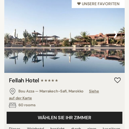
♥︎ UNSERE FAVORITEN
‹
›
Fellah Hotel
★★★★★
Bou Azza — Marrakech-Safi, Marokko
Siehe
auf der Karte
60 rooms
WÄHLEN SIE IHR ZIMMER
Dieses Weinhotel besticht durch einen luxuriösen