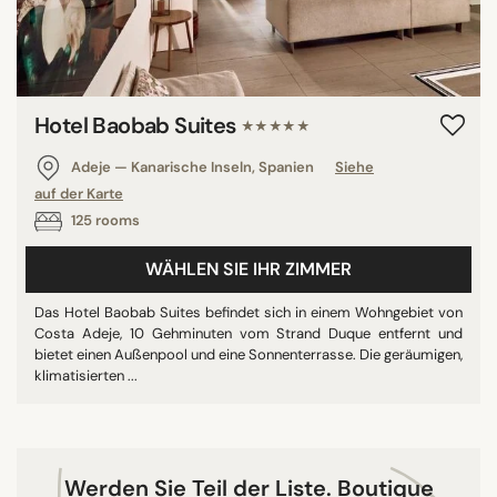
10/10
LAND
Hotel Baobab Suites
★★★★★
Mexiko
Adeje — Kanarische Inseln, Spanien
Siehe
Spanien
auf der Karte
Portugal
125 rooms
Schweiz
WÄHLEN SIE IHR ZIMMER
Belgien
Frankreich
Das Hotel Baobab Suites befindet sich in einem Wohngebiet von
Costa Adeje, 10 Gehminuten vom Strand Duque entfernt und
Großbritannien
bietet einen Außenpool und eine Sonnenterrasse. Die geräumigen,
Vereinigte Staaten von Amerika
klimatisierten ...
Italien
Thailand
China
Werden Sie Teil der Liste. Boutique
Libanon