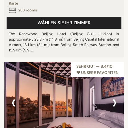
Karte
283 rooms
WÄHLEN SIE IHR ZIMMER
The Rosewood Beijing Hotel (Beijing Guili Jiudian) is
approximately 23.8 km (14.8 mi) from Beijing Capital International
Airport, 13.1 km (8.1 mi) from Beijing South Railway Station, and
15.9 km (9.9 ...
SEHR GUT — 8,4/10
♥︎ UNSERE FAVORITEN
‹
›