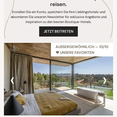
reisen.
Marokko
Erstellen Sie ein Konto, speichern Sie Ihre Lieblingshotels und
Brasilien
abonnieren Sie unseren Newsletter für exklusive Angebote und
Niederlande
Inspiration zu den besten Boutique-Hotels.
Griechenland
JETZT BEITRETEN
Deutschland
Nepal
AUSSERGEWÖHNLICH — 10/10
Jamaika
♥︎ UNSERE FAVORITEN
Kroatien
Taiwan
‹
›
Japan
Australien
Bahamas
Norwegen
Chile
Südafrika
Indonesien