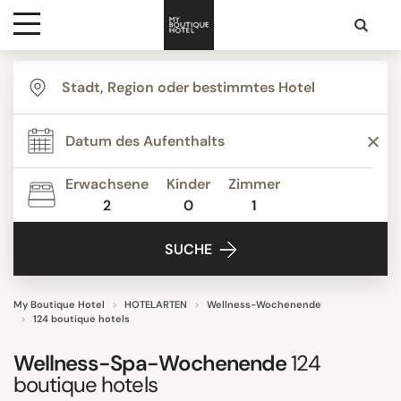
Ziele
THEMEN
Hotelarten
Agrotourismus
Bed & Breakfast
Erwachsene
Kinder
Zimmer
Boutique Hotels
2
0
1
Kontakt
Budget Hotels
SUCHE
Businesshotels
Familienurlaubsorte
Ferienhäuser
My Boutique Hotel
HOTELARTEN
Wellness-Wochenende
124 boutique hotels
Alle anzeigen
Wellness-Spa-Wochenende
124
boutique hotels
UNTERKUNFTSTYP