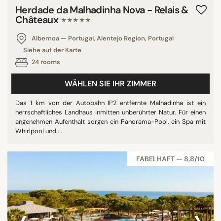
Herdade da Malhadinha Nova - Relais &
Polen
Châteaux
★★★★★
Albernoa — Portugal, Alentejo Region, Portugal
Siehe auf der Karte
SUCHE
24 rooms
WÄHLEN SIE IHR ZIMMER
Das 1 km von der Autobahn IP2 entfernte Malhadinha ist ein
herrschaftliches Landhaus inmitten unberührter Natur. Für einen
angenehmen Aufenthalt sorgen ein Panorama-Pool, ein Spa mit
Whirlpool und ...
FABELHAFT — 8,8/10
‹
›