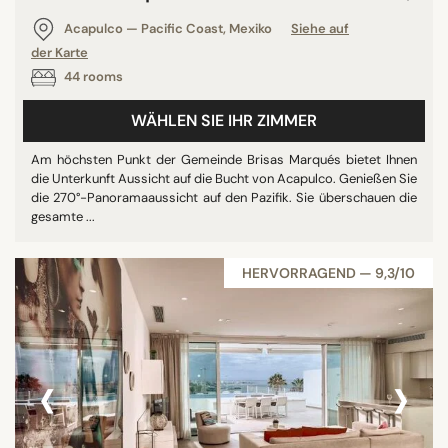
Panoramic pools
Acapulco — Pacific Coast, Mexiko
Siehe auf
Privater Pool
der Karte
44 rooms
Alle anzeigen
WÄHLEN SIE IHR ZIMMER
STERNE
Am höchsten Punkt der Gemeinde Brisas Marqués bietet Ihnen
die Unterkunft Aussicht auf die Bucht von Acapulco. Genießen Sie
ohne Klassifizierung
die 270°-Panoramaaussicht auf den Pazifik. Sie überschauen die
3 Sterne
gesamte ...
4 Sterne
5 Sterne
HERVORRAGEND — 9,3/10
BEWERTUNG
‹
›
7/10
8/10
9/10