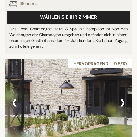
49 rooms
STERNE
ohne Klassifizierung
WÄHLEN SIE IHR ZIMMER
4 Sterne
Das Royal Champagne Hotel & Spa in Champillon ist von den
5 Sterne
Weinbergen der Champagne umgeben und befindet sich in einem
ehemaligen Gasthof aus dem 19. Jahrhundert. Sie haben Zugang
zum hoteleigenen ...
BEWERTUNG
HERVORRAGEND — 9,5/10
7/10
8/10
9/10
‹
›
SUCHE