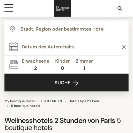
Ziele
THEMEN
Hotelarten
Boutique Hotels
Luxus Boutique Hotels
Erwachsene
Kinder
Zimmer
Resort
2
0
1
Kontakt
Alle anzeigen
SUCHE
UNTERKUNFTSTYP
My Boutique Hotel
HOTELARTEN
Hotels Spa 2H Paris
5 boutique hotels
Gastronomie
Romantisch
Wellnesshotels 2 Stunden von Paris
5
Vertrauliches Hotel
boutique hotels
Week end I Parisiens