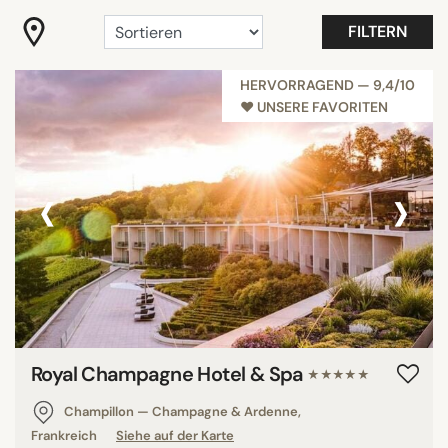
Wellness
FILTERN
Zimmer mit Aussicht
Alle anzeigen
HERVORRAGEND — 9,4/10
♥︎ UNSERE FAVORITEN
HOTELAUSSTATTUNG
‹
›
Besprechungsraum
Familienzimmer
Fitness
Panoramic pools
Restaurant
Schwimmbad
Spa
Royal Champagne Hotel & Spa
★★★★★
Alle anzeigen
Champillon — Champagne & Ardenne,
Frankreich
Siehe auf der Karte