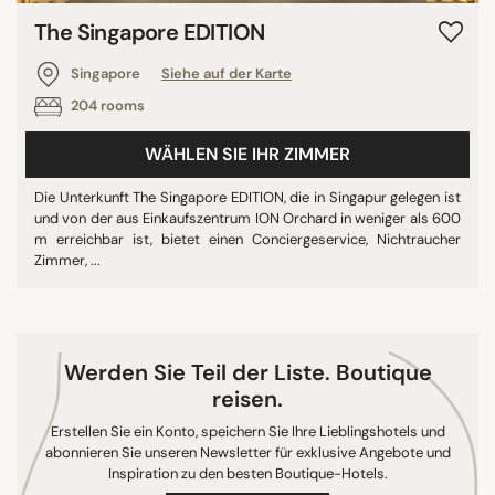
8/10
The Singapore EDITION
9/10
Singapore
Siehe auf der Karte
10/10
204 rooms
WÄHLEN SIE IHR ZIMMER
STADT
Die Unterkunft The Singapore EDITION, die in Singapur gelegen ist
Tokyo
und von der aus Einkaufszentrum ION Orchard in weniger als 600
m erreichbar ist, bietet einen Conciergeservice, Nichtraucher
Singapore
Zimmer, ...
Ōsaka
Chengdu
Cabo San Lucas
Werden Sie Teil der Liste. Boutique
reisen.
Erstellen Sie ein Konto, speichern Sie Ihre Lieblingshotels und
SUCHE
abonnieren Sie unseren Newsletter für exklusive Angebote und
Inspiration zu den besten Boutique-Hotels.