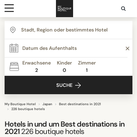
Ziele
THEMEN
Hotelarten
Boutique Hotels
Budget Hotels
Erwachsene
Kinder
Zimmer
Businesshotels
2
0
1
Kontakt
Design hotels
SUCHE
Familienurlaubsorte
Ferienwohnungen
Grand Luxe
My Boutique Hotel
Japan
Best destinations in 2021
226 boutique hotels
Alle anzeigen
Hotels in und um
Best destinations in
2021
226
boutique hotels
UNTERKUNFTSTYP