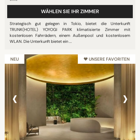
Privatstrand
WÄHLEN SIE IHR ZIMMER
Restaurant
Strategisch gut gelegen in Tokio, bietet die Unterkunft
Alle anzeigen
TRUNK(HOTEL) YOYOGI PARK klimatisierte Zimmer mit
kostenlosen Fahrrädern, einem Außenpool und kostenlosem
WLAN. Die Unterkunft bietet ein ...
STERNE
ohne Klassifizierung
NEU
♥︎ UNSERE FAVORITEN
1 Stern
2 Sterne
3 Sterne
‹
›
4 Sterne
5 Sterne
BEWERTUNG
7/10