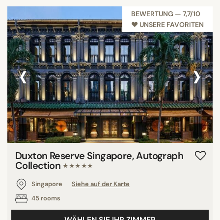
BEWERTUNG — 7,7/10
♥︎ UNSERE FAVORITEN
‹
›
Duxton Reserve Singapore, Autograph
Collection
★★★★★
Singapore
Siehe auf der Karte
45 rooms
WÄHLEN SIE IHR ZIMMER