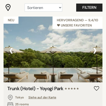
"Coup de Coeur"
FILTERN
Gastronomie
Millennials
NEU
HERVORRAGEND — 9,4/10
♥︎ UNSERE FAVORITEN
Nur für Erwachsene
Romantisch
Slow travel
‹
›
Strandnah
Alle anzeigen
HOTELAUSSTATTUNG
Balkon
Besprechungsraum
Trunk (Hotel) - Yoyogi Park
★★★★★
Familienzimmer
Tokyo
Siehe auf der Karte
Fitness
25 rooms
Panoramic pools