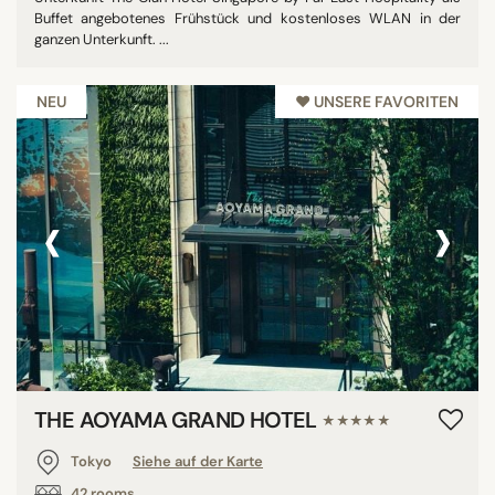
Buffet angebotenes Frühstück und kostenloses WLAN in der
ganzen Unterkunft. ...
NEU
♥︎ UNSERE FAVORITEN
‹
›
THE AOYAMA GRAND HOTEL
★★★★★
Tokyo
Siehe auf der Karte
42 rooms