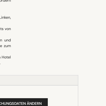
Fordern
Linken,
ts von
on und
ie zum
 Hotel
.
UCHUNGSDATEN ÄNDERN