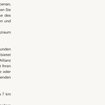
benan,
den Sie
se des
en und
nzraum
tunden
bietet
llianz
t Ihren
e oder
tenden
a 7 km