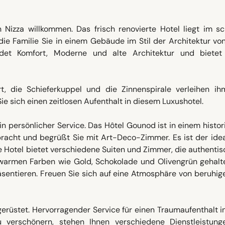
Nizza willkommen. Das frisch renovierte Hotel liegt im sc
 die Familie Sie in einem Gebäude im Stil der Architektur vo
det Komfort, Moderne und alte Architektur und bietet
rt, die Schieferkuppel und die Zinnenspirale verleihen ih
ie sich einen zeitlosen Aufenthalt in diesem Luxushotel.
in persönlicher Service. Das Hôtel Gounod ist in einem histo
acht und begrüßt Sie mit Art-Deco-Zimmer. Es ist der idea
he Hotel bietet verschiedene Suiten und Zimmer, die authenti
n warmen Farben wie Gold, Schokolade und Olivengrün gehalt
räsentieren. Freuen Sie sich auf eine Atmosphäre von beruh
rüstet. Hervorragender Service für einen Traumaufenthalt i
verschönern, stehen Ihnen verschiedene Dienstleistung