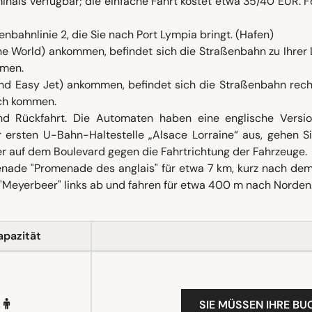
minals verfügbar; die einfache Fahrt kostet etwa 35/40 EUR. 
nbahnlinie 2, die Sie nach Port Lympia bringt. (Hafen)
ne World) ankommen, befindet sich die Straßenbahn zu Ihrer 
mmen.
nd Easy Jet) ankommen, befindet sich die Straßenbahn rech
ich kommen.
nd Rückfahrt. Die Automaten haben eine englische Versi
er ersten U-Bahn-Haltestelle „Alsace Lorraine“ aus, gehen S
r auf dem Boulevard gegen die Fahrtrichtung der Fahrzeuge.
enade "Promenade des anglais" für etwa 7 km, kurz nach dem
 "Meyerbeer" links ab und fahren für etwa 400 m nach Norden
apazität
SIE MÜSSEN IHRE B