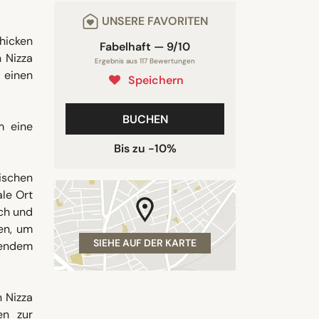
UNSERE FAVORITEN
hicken
Fabelhaft — 9/10
n Nizza
Ergebnis aus 117 Bewertungen
 einen
Speichern
BUCHEN
m eine
Bis zu -10%
rischen
le Ort
sch und
en, um
SIEHE AUF DER KARTE
igendem
n Nizza
en zur