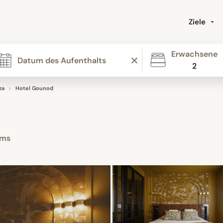
Ziele
Erwachsene
2
za
Hotel Gounod
oms