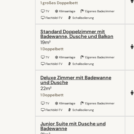
1 großes Doppelbett
TV
Klimaanlage
Eigenes Badezimmer
Flachbild-TV
Schallisolierung
Standard Doppelzimmer mit
Badewanne, Dusche und Balkon
19m²
1 Doppelbett
TV
Klimaanlage
Eigenes Badezimmer
Flachbild-TV
Schallisolierung
Deluxe Zimmer mit Badewanne
und Dusche
22m²
1 Doppelbett
TV
Klimaanlage
Eigenes Badezimmer
Flachbild-TV
Schallisolierung
Junior Suite mit Dusche und
Badewanne