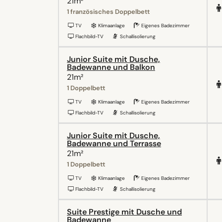
21m²
1 französisches Doppelbett
TV
Klimaanlage
Eigenes Badezimmer
Flachbild-TV
Schallisolierung
Junior Suite mit Dusche,
Badewanne und Balkon
21m²
1 Doppelbett
TV
Klimaanlage
Eigenes Badezimmer
Flachbild-TV
Schallisolierung
Junior Suite mit Dusche,
Badewanne und Terrasse
21m²
1 Doppelbett
TV
Klimaanlage
Eigenes Badezimmer
Flachbild-TV
Schallisolierung
Suite Prestige mit Dusche und
Badewanne