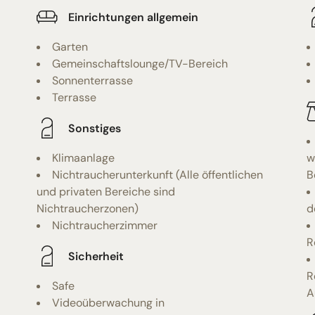
Einrichtungen allgemein
Garten
Gemeinschaftslounge/TV-Bereich
Sonnenterrasse
Terrasse
Sonstiges
Klimaanlage
w
Nichtraucherunterkunft (Alle öffentlichen
B
und privaten Bereiche sind
Nichtraucherzonen)
d
Nichtraucherzimmer
R
Sicherheit
R
Safe
A
Videoüberwachung in