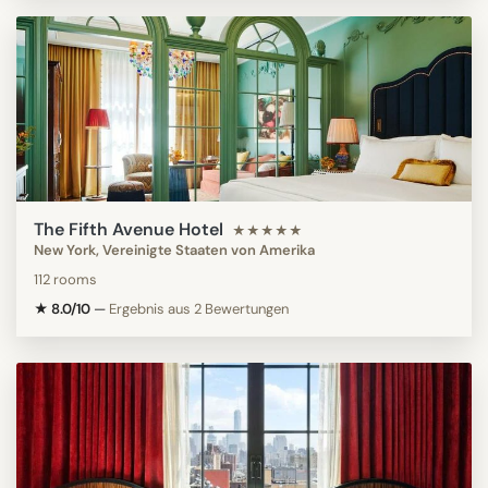
The Fifth Avenue Hotel
★★★★★
New York, Vereinigte Staaten von Amerika
112 rooms
★ 8.0/10
—
Ergebnis aus 2 Bewertungen