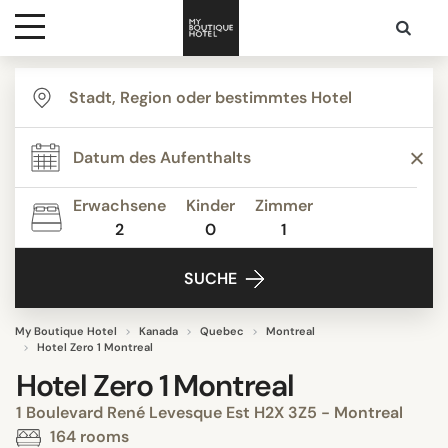
Ziele
Hotelarten
Erwachsene
Kinder
Zimmer
2
0
1
Kontakt
SUCHE
My Boutique Hotel
Kanada
Quebec
Montreal
Hotel Zero 1 Montreal
Hotel Zero 1 Montreal
1 Boulevard René Levesque Est H2X 3Z5 - Montreal
164 rooms