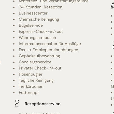
Konferenz- und Veranstaltungsräume
24-Stunden-Rezeption
Businesscenter
Chemische Reinigung
Bügelservice
Express-Check-in/-out
Währungsumtausch
Informationsschalter für Ausflüge
Fax- u. Fotokopiereinrichtungen
Gepäckaufbewahrung
d
Conciergeservice
Privater Check-in/-out
Hosenbügler
Tägliche Reinigung
Tierkörbchen
G
Futternapf
U
Rezeptionsservice