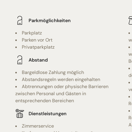
Parkmöglichkeiten
Parkplatz
Parken vor Ort
w
Privatparkplatz
w
Abstand
B
Bargeldlose Zahlung möglich
d
Abstandsregeln werden eingehalten
Abtrennungen oder physische Barrieren
v
zwischen Personal und Gästen in
entsprechenden Bereichen
R
Dienstleistungen
R
A
Zimmerservice