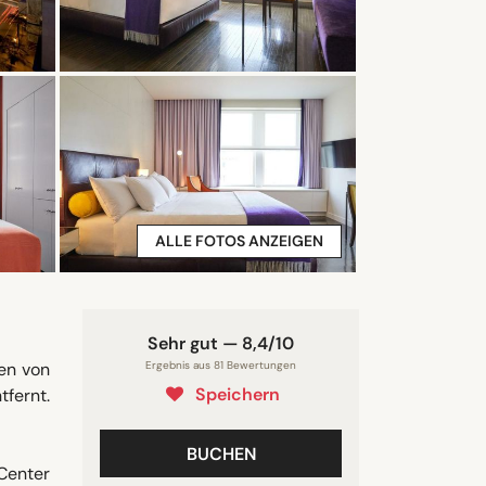
ALLE FOTOS ANZEIGEN
Sehr gut — 8,4/10
en von
Ergebnis aus 81 Bewertungen
Speichern
tfernt.
BUCHEN
 Center