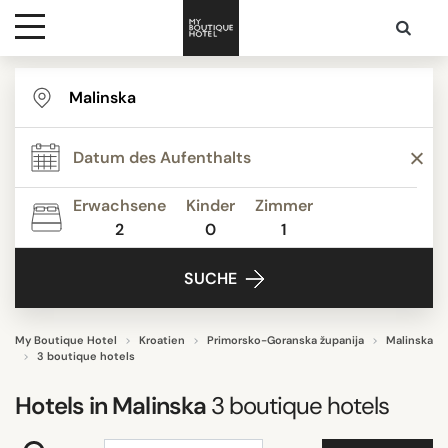
Ziele
THEMEN
Hotelarten
UNTERKUNFTSTYP
Erwachsene
Kinder
Zimmer
2
0
1
Kontakt
HOTELAUSSTATTUNG
SUCHE
BEWERTUNG
My Boutique Hotel
Kroatien
Primorsko-Goranska županija
Malinska
3 boutique hotels
Hotels in
Malinska
3
boutique hotels
SUCHE