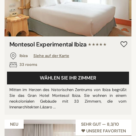
Privater Pool
Privatstrand
Alle anzeigen
Montesol Experimental Ibiza
★★★★★
STERNE
Ibiza
Siehe auf der Karte
ohne Klassifizierung
33 rooms
3 Sterne
4 Sterne
WÄHLEN SIE IHR ZIMMER
5 Sterne
Mitten im Herzen des historischen Zentrums von Ibiza begrüßt
Sie das Gran Hotel Montesol Ibiza. Sie wohnen in einem
neokolonialen Gebäude mit 33 Zimmern, die vom
BEWERTUNG
Innenarchitekten Lázaro ...
7/10
NEU
SEHR GUT — 8,3/10
8/10
♥︎ UNSERE FAVORITEN
9/10