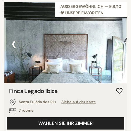
AUSSERGEWÖHNLICH — 9,8/10
♥︎ UNSERE FAVORITEN
‹
›
Finca Legado Ibiza
Santa Eulària des Riu
Siehe auf der Karte
7 rooms
WÄHLEN SIE IHR ZIMMER