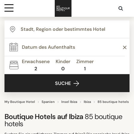
Ziele
THEMEN
Hotelarten
Agrotourismus
Bed & Breakfast
Erwachsene
Kinder
Zimmer
Boutique Hotels
2
0
1
Kontakt
Budget Hotels
SUCHE
Design hotels
Familienurlaubsorte
Ferienhäuser
My Boutique Hotel
Spanien
Insel Ibiza
Ibiza
85 boutique hotels
Alle anzeigen
Boutique Hotels auf Ibiza
85
boutique
hotels
UNTERKUNFTSTYP