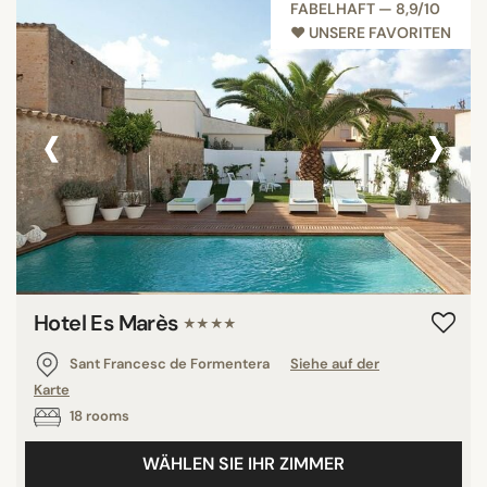
FABELHAFT — 8,9/10
♥︎ UNSERE FAVORITEN
‹
›
Hotel Es Marès
★★★★
Sant Francesc de Formentera
Siehe auf der
Karte
18 rooms
WÄHLEN SIE IHR ZIMMER