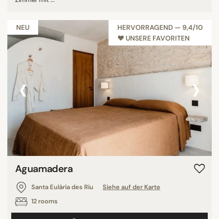
NEU
HERVORRAGEND — 9,4/10
♥︎ UNSERE FAVORITEN
‹
›
Aguamadera
Santa Eulària des Riu
Siehe auf der Karte
12 rooms