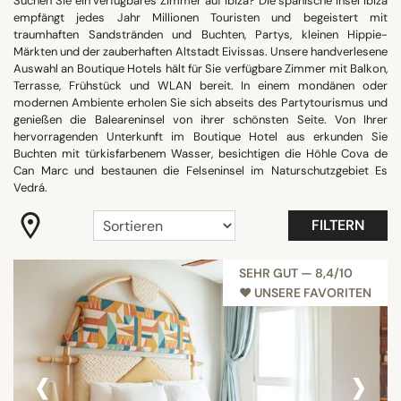
Suchen Sie ein verfügbares Zimmer auf Ibiza? Die spanische Insel Ibiza
empfängt jedes Jahr Millionen Touristen und begeistert mit
"Coup de Coeur"
traumhaften Sandstränden und Buchten, Partys, kleinen Hippie-
Best Ibiza 2025
Märkten und der zauberhaften Altstadt Eivissas. Unsere handverlesene
Auswahl an Boutique Hotels hält für Sie verfügbare Zimmer mit Balkon,
Bohème
Terrasse, Frühstück und WLAN bereit. In einem mondänen oder
Millennials
modernen Ambiente erholen Sie sich abseits des Partytourismus und
genießen die Baleareninsel von ihrer schönsten Seite. Von Ihrer
Nur für Erwachsene
hervorragenden Unterkunft im Boutique Hotel aus erkunden Sie
Romantisch
Buchten mit türkisfarbenem Wasser, besichtigen die Höhle Cova de
Can Marc und bestaunen die Felseninsel im Naturschutzgebiet Es
Strandnah
Vedrá.
Alle anzeigen
FILTERN
HOTELAUSSTATTUNG
SEHR GUT — 8,4/10
♥︎ UNSERE FAVORITEN
Balkon
Besprechungsraum
Familienzimmer
‹
›
Fitness
Panoramic pools