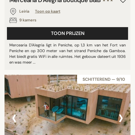
Mercearia D'Alegria Boutique B&B
★★★
Leiria
Toon op kaart
9 kamers
TOON PRIJZEN
Mercearia D'Alegria ligt in Peniche, op 1,3 km van het Fort van
Peniche en op 300 meter van het strand Peniche da Gamboa.
Het biedt gratis WiFi in alle ruimtes. Het gebouw dateert uit 1936
en was meer ...
SCHITTEREND — 9/10
‹
›