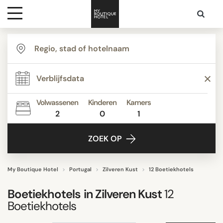
Bestemmingen
TYPE
Hoteltypes
Badplaatsen
Boetiekhotels
Volwassenen
Kinderen
Kamers
Budget Hotels
2
0
1
Contact
Business Hotels
ZOEK OP
Hostels
Kleine hotels
Prachtige Landhuizen
My Boutique Hotel
Portugal
Zilveren Kust
12 Boetiekhotels
Toon alle
Boetiekhotels in
Zilveren Kust
12
Boetiekhotels
STIJL