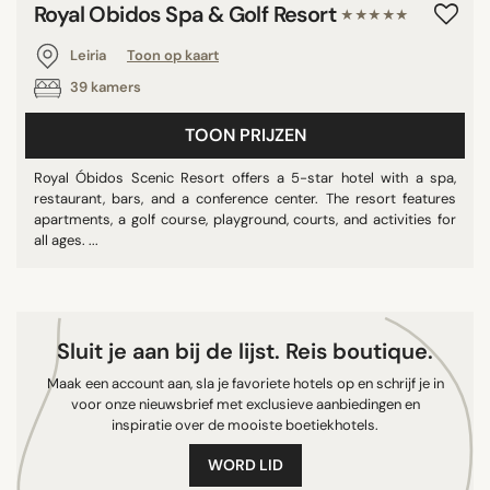
Royal Obidos Spa & Golf Resort
★★★★★
Óbidos
Leiria
Leiria
Toon op kaart
Leiria
39 kamers
Santa Cruz
TOON PRIJZEN
Alcobaça
Ílhavo
Royal Óbidos Scenic Resort offers a 5-star hotel with a spa,
restaurant, bars, and a conference center. The resort features
apartments, a golf course, playground, courts, and activities for
all ages. ...
ZOEK OP
Sluit je aan bij de lijst. Reis boutique.
Maak een account aan, sla je favoriete hotels op en schrijf je in
voor onze nieuwsbrief met exclusieve aanbiedingen en
inspiratie over de mooiste boetiekhotels.
WORD LID