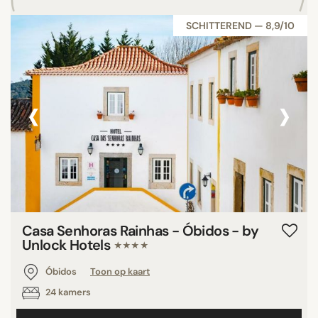
SCHITTEREND — 8,9/10
‹
›
Casa Senhoras Rainhas - Óbidos - by
Unlock Hotels
★★★★
Óbidos
Toon op kaart
24 kamers