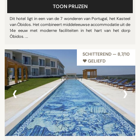
TOON PRIJZEN
Dit hotel ligt in een van de 7 wonderen van Portugal, het Kasteel
STER
van Óbidos. Het combineert middeleeuwse accommodatie uit de
14e eeuw met moderne faciliteiten in het hart van het dorp
niet beoordeeld
Óbidos. ...
3 sterren
4 sterren
SCHITTEREND — 8,7/10
5 sterren
♥︎ GELIEFD
‹
›
BEOORDELINGSSCORE
7/10
8/10
9/10
STAD