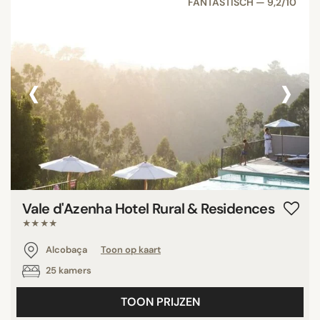
FANTASTISCH — 9,2/10
‹
›
Vale d'Azenha Hotel Rural & Residences
★★★★
Alcobaça
Toon op kaart
25 kamers
TOON PRIJZEN