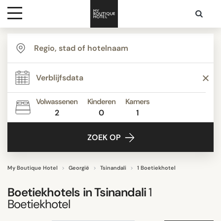
Bestemmingen
ZOEK OP
Hoteltypes
Volwassenen
Kinderen
Kamers
2
0
1
Contact
ZOEK OP
My Boutique Hotel
Georgië
Tsinandali
1 Boetiekhotel
Boetiekhotels in
Tsinandali
1
Boetiekhotel