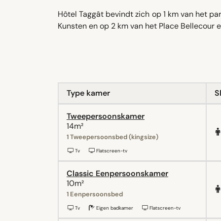
Hôtel Taggât bevindt zich op 1 km van het p
Kunsten en op 2 km van het Place Bellecour 
Type kamer
S
Tweepersoonskamer
14m²
1 Tweepersoonsbed (kingsize)
Tv
Flatscreen-tv
Classic Eenpersoonskamer
10m²
1 Eenpersoonsbed
Tv
Eigen badkamer
Flatscreen-tv