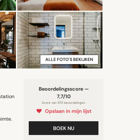
ALLE FOTO'S BEKIJKEN
Beoordelingsscore —
tation
7,7/10
Score van 970 beoordelingen
Opslaan in mijn lijst
uimte.
BOEK NU