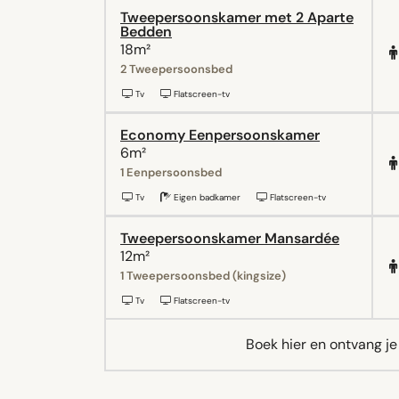
Tweepersoonskamer met 2 Aparte
Bedden
18m²
2 Tweepersoonsbed
Tv
Flatscreen-tv
Economy Eenpersoonskamer
6m²
1 Eenpersoonsbed
Tv
Eigen badkamer
Flatscreen-tv
Tweepersoonskamer Mansardée
12m²
1 Tweepersoonsbed (kingsize)
Tv
Flatscreen-tv
Boek hier en ontvang j