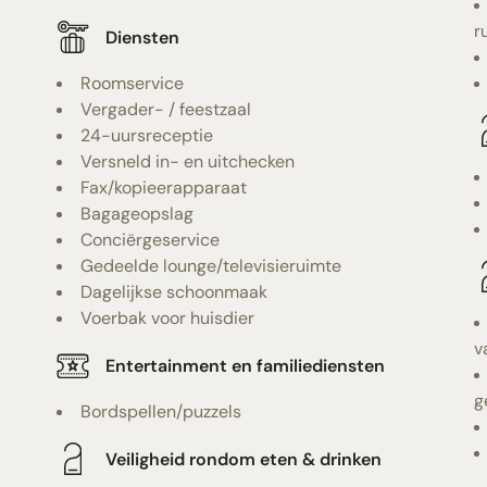
r
Diensten
Roomservice
Vergader- / feestzaal
24-uursreceptie
Versneld in- en uitchecken
Fax/kopieerapparaat
Bagageopslag
Conciërgeservice
Gedeelde lounge/televisieruimte
Dagelijkse schoonmaak
Voerbak voor huisdier
v
Entertainment en familiediensten
g
Bordspellen/puzzels
Veiligheid rondom eten & drinken