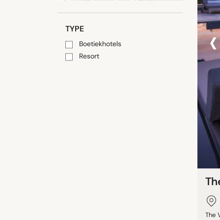
‹
TYPE
Boetiekhotels
Resort
Th
The 