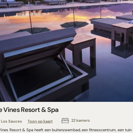
e Vines Resort & Spa
22 kamers
Los Sauces
Toon op kaart
Vines Resort & Spa heeft een buitenzwembad, een fitnesscentrum, een tuin