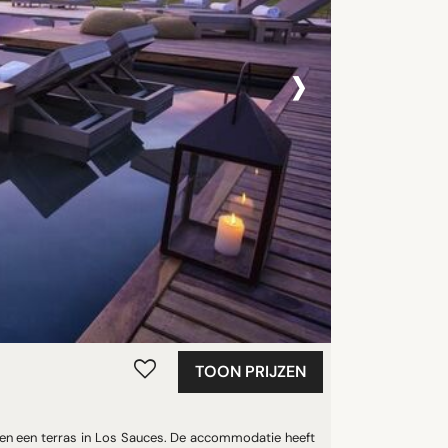
›
TOON PRIJZEN
 en een terras in Los Sauces. De accommodatie heeft