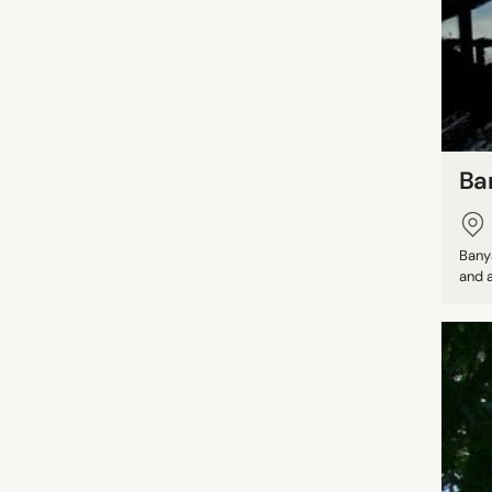
Ba
Bany
and a