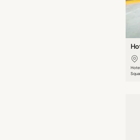
Ho
Hote
Squa