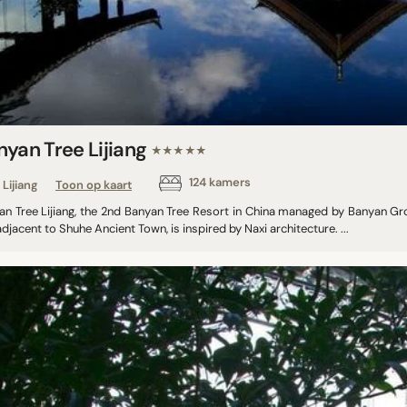
nyan Tree Lijiang
★★★★★
124 kamers
Lijiang
Toon op kaart
an Tree Lijiang, the 2nd Banyan Tree Resort in China managed by Banyan Gr
djacent to Shuhe Ancient Town, is inspired by Naxi architecture. ...