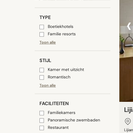
‹
TYPE
Boetiekhotels
Familie resorts
Toon alle
STIJL
Kamer met uitzicht
Romantisch
Toon alle
FACILITEITEN
Lij
Familiekamers
Panoramische zwembaden
Restaurant
Liji