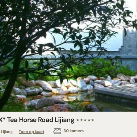
X* Tea Horse Road Lijiang
★★★★★
30 kamers
Lijiang
Toon op kaart