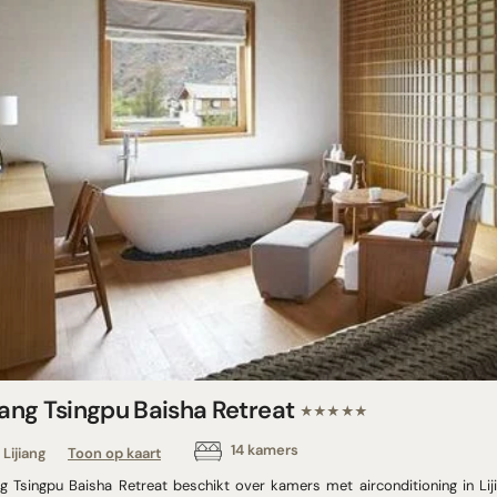
iang Tsingpu Baisha Retreat
★★★★★
14 kamers
Lijiang
Toon op kaart
ang Tsingpu Baisha Retreat beschikt over kamers met airconditioning in Lij