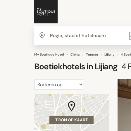
My Boutique Hotel
China
Yunnan
Lijiang
4 Boet
Boetiekhotels in
Lijiang
4
B
TOON OP KAART