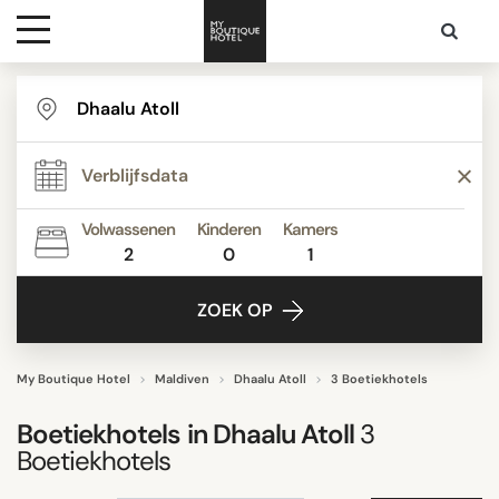
Bestemmingen
TYPE
Hoteltypes
STIJL
Volwassenen
Kinderen
Kamers
2
0
1
Contact
FACILITEITEN
ZOEK OP
ZOEK OP
My Boutique Hotel
Maldiven
Dhaalu Atoll
3 Boetiekhotels
Boetiekhotels in
Dhaalu Atoll
3
Boetiekhotels