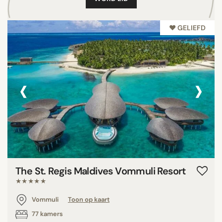
♥︎ GELIEFD
‹
›
The St. Regis Maldives Vommuli Resort
★★★★★
Vommuli
Toon op kaart
77 kamers