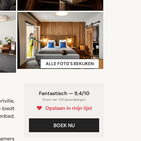
ALLE FOTO'S BEKIJKEN
Fantastisch — 9,4/10
tville,
Score van 729 beoordelingen
Opslaan in mijn lijst
 biedt
nenbad,
BOEK NU
kamers