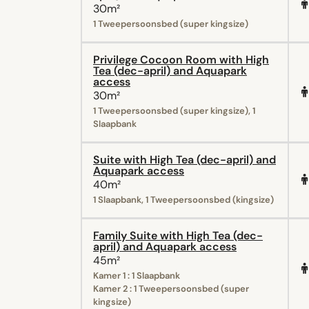
30m²
1 Tweepersoonsbed (super kingsize)
Privilege Cocoon Room with High
Tea (dec-april) and Aquapark
access
30m²
1 Tweepersoonsbed (super kingsize), 1
Slaapbank
Suite with High Tea (dec-april) and
Aquapark access
40m²
1 Slaapbank, 1 Tweepersoonsbed (kingsize)
Family Suite with High Tea (dec-
april) and Aquapark access
45m²
Kamer 1 : 1 Slaapbank
Kamer 2 : 1 Tweepersoonsbed (super
kingsize)