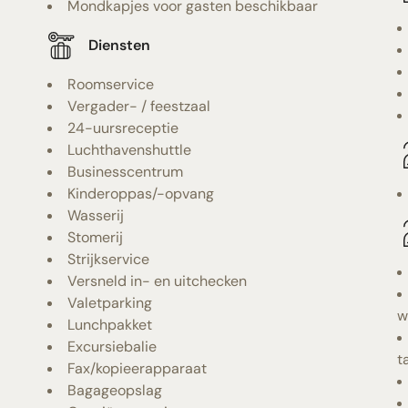
Mondkapjes voor gasten beschikbaar
Diensten
Roomservice
Vergader- / feestzaal
24-uursreceptie
Luchthavenshuttle
Businesscentrum
Kinderoppas/-opvang
Wasserij
Stomerij
Strijkservice
Versneld in- en uitchecken
Valetparking
w
Lunchpakket
Excursiebalie
t
Fax/kopieerapparaat
Bagageopslag