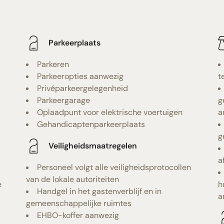
Parkeerplaats
Parkeren
Parkeeropties aanwezig
t
Privéparkeergelegenheid
Parkeergarage
g
Oplaadpunt voor elektrische voertuigen
a
Gehandicaptenparkeerplaats
g
Veiligheidsmaatregelen
a
Personeel volgt alle veiligheidsprotocollen
van de lokale autoriteiten
e
h
Handgel in het gastenverblijf en in
a
gemeenschappelijke ruimtes
EHBO-koffer aanwezig