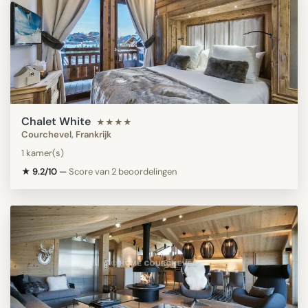
Chalet White
★★★★
Courchevel, Frankrijk
1 kamer(s)
★ 9.2/10
—
Score van 2 beoordelingen