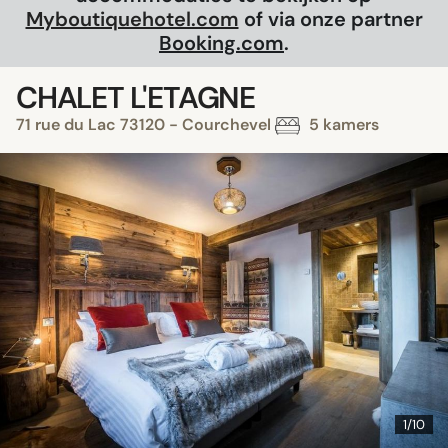
Myboutiquehotel.com
of via onze partner
Booking.com
.
CHALET L'ETAGNE
71 rue du Lac 73120 - Courchevel
5 kamers
1/10