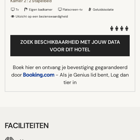
Kamer 2 : 2 Stapelbed
Tv
Eigen badkamer
Flatscreen-tv
Geluidsisolatie
Uitzicht op een bezienswaardigheid
ZOEK BESCHIKBAARHEID MET JOUW DATA
VOOR DIT HOTEL
Boek hier en ontvang je bevestiging gegarandeerd
door
- Als je Genius lid bent, Log dan
tier in
FACILITEITEN