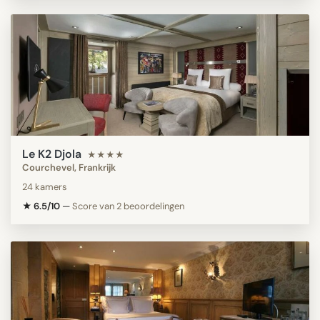
Le K2 Djola
★★★★
Courchevel, Frankrijk
24 kamers
★ 6.5/10
—
Score van 2 beoordelingen