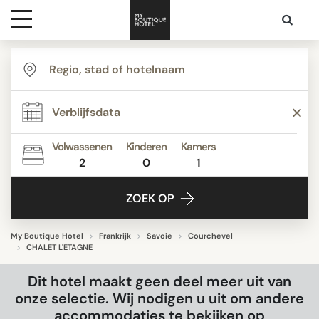
Bestemmingen
Hoteltypes
Volwassenen
Kinderen
Kamers
2
0
1
Contact
ZOEK OP
My Boutique Hotel
Frankrijk
Savoie
Courchevel
CHALET L'ETAGNE
Dit hotel maakt geen deel meer uit van
onze selectie. Wij nodigen u uit om andere
accommodaties te bekijken op