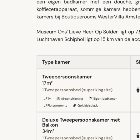
een eigen badkamer met een douche, gra
koffiezetapparaat, sommige kamers hebben
kamers bij Boutiquerooms WesterVilla Ams
Museum Ons' Lieve Heer Op Solder ligt op 7
Luchthaven Schiphol ligt op 15 km van de a
Type kamer
S
Tweepersoonskamer
17m²
1 Tweepersoonsbed (super kingsize)
Tv
Airconditioning
Eigen badkamer
Flatscreen-tv
Geluidsisolatie
Deluxe Tweepersoonskamer met
Balkon
34m²
1 Tweepersoonsbed (super kingsize)