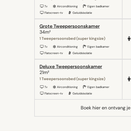
Tv
Airconditioning
Eigen badkamer
Flatscreen-tv
Geluidsisolatie
Grote Tweepersoonskamer
34m²
1 Tweepersoonsbed (super kingsize)
Tv
Airconditioning
Eigen badkamer
Flatscreen-tv
Geluidsisolatie
Deluxe Tweepersoonskamer
21m²
1 Tweepersoonsbed (super kingsize)
Tv
Airconditioning
Eigen badkamer
Flatscreen-tv
Geluidsisolatie
Boek hier en ontvang j