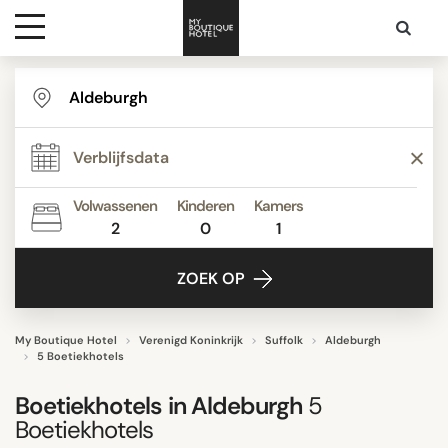
Bestemmingen
STER
Hoteltypes
BEOORDELINGSSCORE
Volwassenen
Kinderen
Kamers
2
0
1
Contact
ZOEK OP
ZOEK OP
My Boutique Hotel
Verenigd Koninkrijk
Suffolk
Aldeburgh
5 Boetiekhotels
Boetiekhotels in
Aldeburgh
5
Boetiekhotels