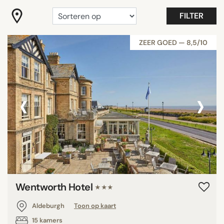
FILTER
ZEER GOED — 8,5/10
‹
›
Wentworth Hotel
★★★
Aldeburgh
Toon op kaart
15 kamers