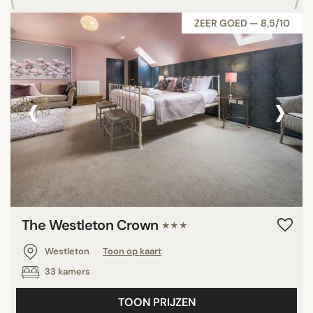
ZEER GOED — 8,5/10
‹
›
The Westleton Crown
★★★
Westleton
Toon op kaart
33 kamers
TOON PRIJZEN