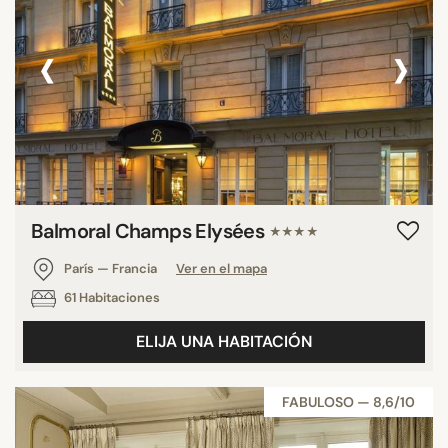
‹
›
Balmoral Champs Elysées
★★★★
París — Francia
Ver en el mapa
61 Habitaciones
ELIJA UNA HABITACIÓN
FABULOSO — 8,6/10