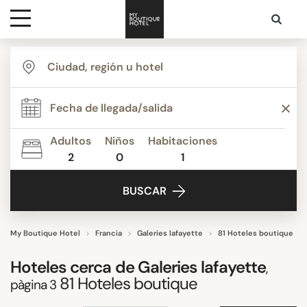
Destinos
ESTILO
Inspiración
TEMÁTICA
Adultos
Niños
Habitaciones
2
0
1
Contacto
SERVICIOS
BUSCAR
ESTRELLAS
My Boutique Hotel
Francia
Galeries lafayette
81 Hoteles boutique
Hoteles cerca de
Galeries lafayette
,
PUNTUACIÓN
81
Hoteles boutique
pàgina 3