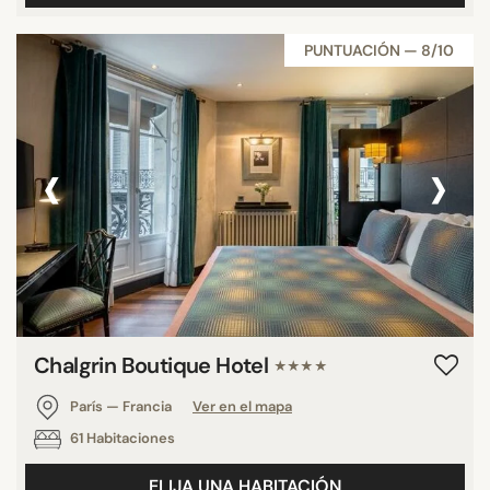
PUNTUACIÓN — 8/10
‹
›
Chalgrin Boutique Hotel
★★★★
París — Francia
Ver en el mapa
61 Habitaciones
ELIJA UNA HABITACIÓN