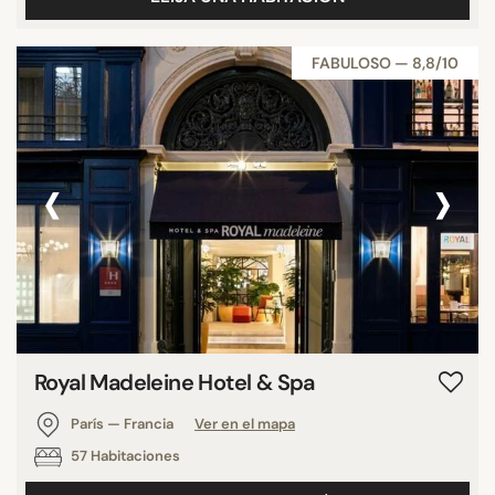
FABULOSO — 8,8/10
‹
›
Royal Madeleine Hotel & Spa
París — Francia
Ver en el mapa
57 Habitaciones