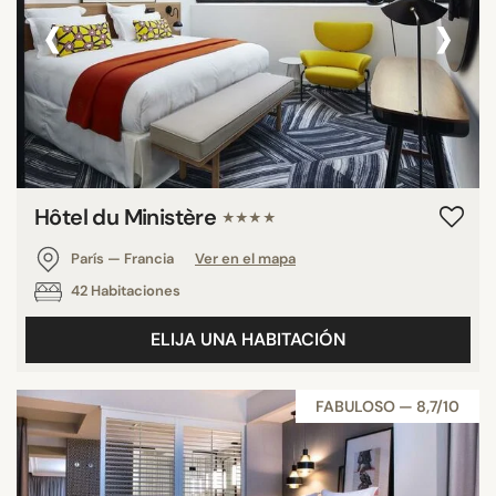
‹
›
Hôtel du Ministère
★★★★
París — Francia
Ver en el mapa
42 Habitaciones
ELIJA UNA HABITACIÓN
FABULOSO — 8,7/10