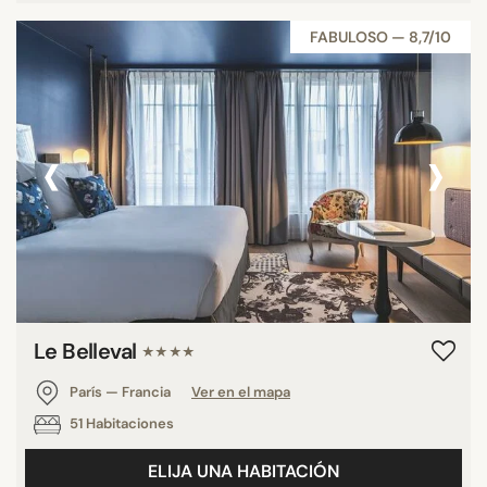
FABULOSO — 8,7/10
‹
›
Le Belleval
★★★★
París — Francia
Ver en el mapa
51 Habitaciones
ELIJA UNA HABITACIÓN