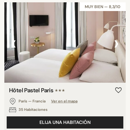
MUY BIEN — 8,3/10
‹
›
Hôtel Pastel Paris
★★★
París — Francia
Ver en el mapa
35 Habitaciones
ELIJA UNA HABITACIÓN