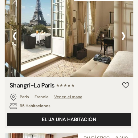
‹
›
Shangri-La Paris
★★★★★
París — Francia
Ver en el mapa
95 Habitaciones
ELIJA UNA HABITACIÓN
FANTÁSTICO — 9,3/10