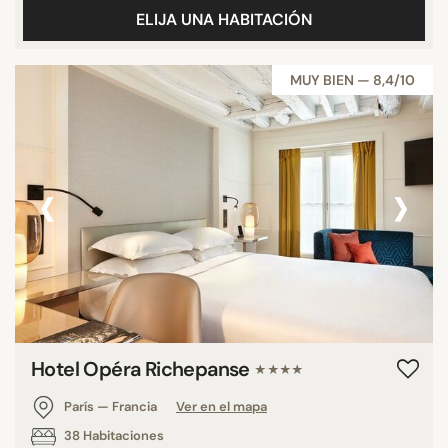
ELIJA UNA HABITACIÓN
MUY BIEN — 8,4/10
‹
›
Hotel Opéra Richepanse
★★★★
París — Francia
Ver en el mapa
38 Habitaciones