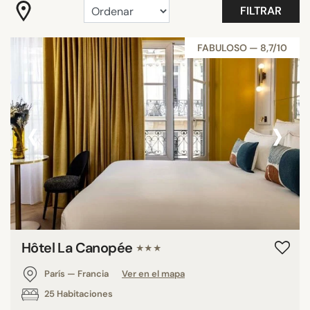
FILTRAR
BUSCAR
FABULOSO — 8,7/10
‹
›
Hôtel La Canopée
★★★
París — Francia
Ver en el mapa
25 Habitaciones