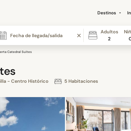
Destinos
I
Adultos
Ni
2
erta Catedral Suites
ites
illa - Centro Histórico
5 Habitaciones