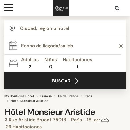
Destinos
Inspiración
Adultos
Niños
Habitaciones
2
0
1
Contacto
BUSCAR
My Boutique Hotel
Francia
Ile de France
París
Hôtel Monsieur Aristide
Hôtel Monsieur Aristide
3 Rue Aristide Bruant 75018 - París - 18-arr
26 Habitaciones