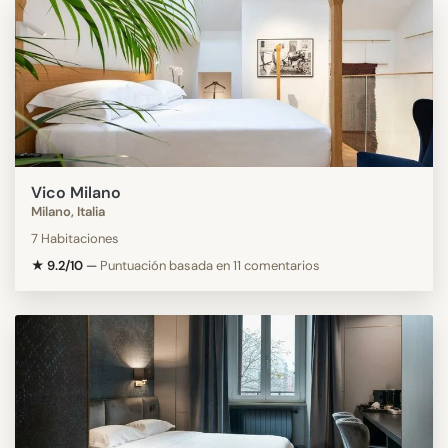
Vico Milano
Milano, Italia
7 Habitaciones
★ 9.2/10
—
Puntuación basada en 11 comentarios