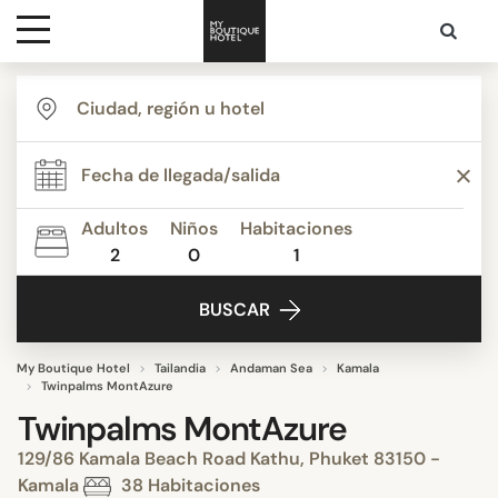
Destinos
Inspiración
Adultos
Niños
Habitaciones
2
0
1
Contacto
BUSCAR
My Boutique Hotel
Tailandia
Andaman Sea
Kamala
Twinpalms MontAzure
Twinpalms MontAzure
129/86 Kamala Beach Road Kathu, Phuket 83150 -
Kamala
38 Habitaciones