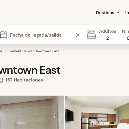
Destinos
I
Adultos
Ni
2
er
Element Denver Downtown East
wntown East
157 Habitaciones