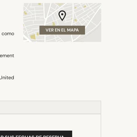
VER EN EL MAPA
, como
lement
United