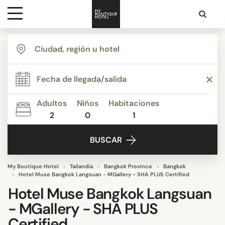
Destinos
Inspiración
Adultos
Niños
Habitaciones
2
0
1
Contacto
BUSCAR
My Boutique Hotel
Tailandia
Bangkok Province
Bangkok
Hotel Muse Bangkok Langsuan - MGallery - SHA PLUS Certified
Hotel Muse Bangkok Langsuan
- MGallery - SHA PLUS
Certified