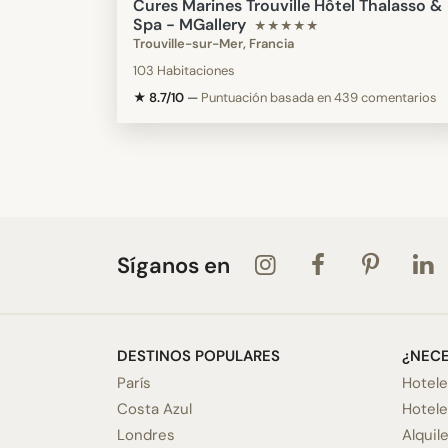
Cures Marines Trouville Hôtel Thalasso &
Spa - MGallery
★★★★★
Trouville-sur-Mer, Francia
103 Habitaciones
★ 8.7/10
—
Puntuación basada en 439 comentarios
Síganos en
DESTINOS POPULARES
¿NECE
París
Hotele
Costa Azul
Hotel
Londres
Alquil