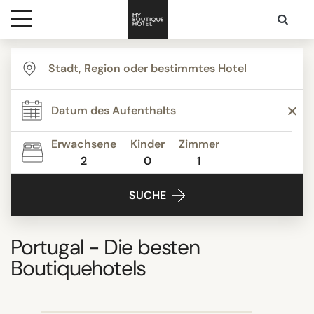
Ziele
Hotelarten
Erwachsene
Kinder
Zimmer
2
0
1
Kontakt
SUCHE
Portugal
- Die besten
Boutiquehotels