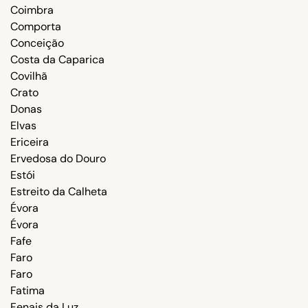
Coimbra
Comporta
Conceição
Costa da Caparica
Covilhã
Crato
Donas
Elvas
Ericeira
Ervedosa do Douro
Estói
Estreito da Calheta
Évora
Évora
Fafe
Faro
Faro
Fatima
Fenais da Luz