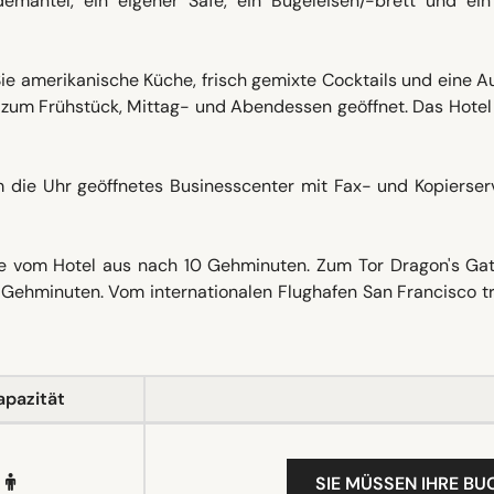
demäntel, ein eigener Safe, ein Bügeleisen/-brett und ein
ie amerikanische Küche, frisch gemixte Cocktails und eine 
t zum Frühstück, Mittag- und Abendessen geöffnet. Das Hotel
 die Uhr geöffnetes Businesscenter mit Fax- und Kopierserv
Sie vom Hotel aus nach 10 Gehminuten. Zum Tor Dragon's Ga
3 Gehminuten. Vom internationalen Flughafen San Francisco t
apazität
SIE MÜSSEN IHRE B