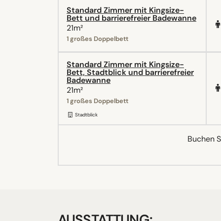
Standard Zimmer mit Kingsize-
Bett und barrierefreier Badewanne
21m²
1 großes Doppelbett
Standard Zimmer mit Kingsize-
Bett, Stadtblick und barrierefreier
Badewanne
21m²
1 großes Doppelbett
Stadtblick
Buchen Si
AUSSTATTUNG: