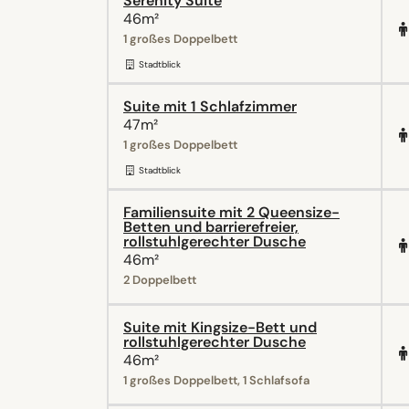
Serenity Suite
46m²
1 großes Doppelbett
Stadtblick
Suite mit 1 Schlafzimmer
47m²
1 großes Doppelbett
Stadtblick
Familiensuite mit 2 Queensize-
Betten und barrierefreier,
rollstuhlgerechter Dusche
46m²
2 Doppelbett
Suite mit Kingsize-Bett und
rollstuhlgerechter Dusche
46m²
1 großes Doppelbett, 1 Schlafsofa