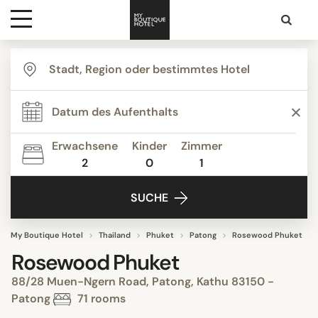
Ziele
Hotelarten
Erwachsene
Kinder
Zimmer
2
0
1
Kontakt
SUCHE
My Boutique Hotel
Thailand
Phuket
Patong
Rosewood Phuket
Rosewood Phuket
88/28 Muen-Ngern Road, Patong, Kathu 83150 -
Patong
71 rooms