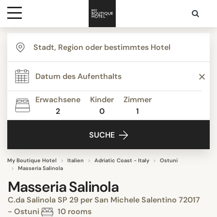
Ziele
Hotelarten
Erwachsene
Kinder
Zimmer
2
0
1
Kontakt
SUCHE
My Boutique Hotel
Italien
Adriatic Coast - Italy
Ostuni
Masseria Salinola
Masseria Salinola
C.da Salinola SP 29 per San Michele Salentino 72017
- Ostuni
10 rooms