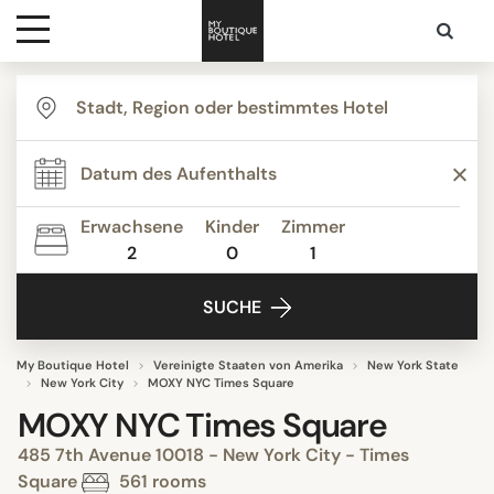
Ziele
Hotelarten
Erwachsene
Kinder
Zimmer
2
0
1
Kontakt
SUCHE
My Boutique Hotel
Vereinigte Staaten von Amerika
New York State
New York City
MOXY NYC Times Square
MOXY NYC Times Square
485 7th Avenue 10018 - New York City - Times
Square
561 rooms