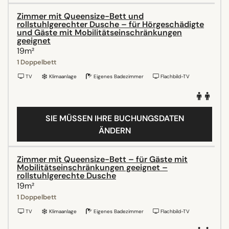
Zimmer mit Queensize-Bett und
rollstuhlgerechter Dusche – für Hörgeschädigte
und Gäste mit Mobilitätseinschränkungen
geeignet
19m²
1 Doppelbett
TV
Klimaanlage
Eigenes Badezimmer
Flachbild-TV
SIE MÜSSEN IHRE BUCHUNGSDATEN
ÄNDERN
Zimmer mit Queensize-Bett – für Gäste mit
Mobilitätseinschränkungen geeignet –
rollstuhlgerechte Dusche
19m²
1 Doppelbett
TV
Klimaanlage
Eigenes Badezimmer
Flachbild-TV