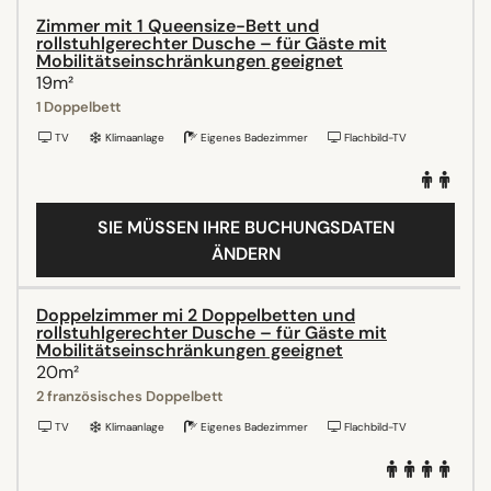
Zimmer mit 1 Queensize-Bett und
rollstuhlgerechter Dusche – für Gäste mit
Mobilitätseinschränkungen geeignet
19m²
1 Doppelbett
TV
Klimaanlage
Eigenes Badezimmer
Flachbild-TV
SIE MÜSSEN IHRE BUCHUNGSDATEN
ÄNDERN
Doppelzimmer mi 2 Doppelbetten und
rollstuhlgerechter Dusche – für Gäste mit
Mobilitätseinschränkungen geeignet
20m²
2 französisches Doppelbett
TV
Klimaanlage
Eigenes Badezimmer
Flachbild-TV