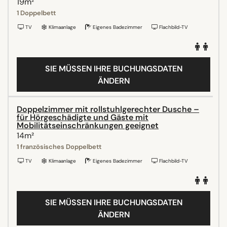
19m²
1 Doppelbett
TV
Klimaanlage
Eigenes Badezimmer
Flachbild-TV
SIE MÜSSEN IHRE BUCHUNGSDATEN
ÄNDERN
Doppelzimmer mit rollstuhlgerechter Dusche –
für Hörgeschädigte und Gäste mit
Mobilitätseinschränkungen geeignet
14m²
1 französisches Doppelbett
TV
Klimaanlage
Eigenes Badezimmer
Flachbild-TV
SIE MÜSSEN IHRE BUCHUNGSDATEN
ÄNDERN