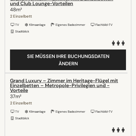
und Club Lounge-Vorteilen
48m²
2 Einzelbett
TV
Klimaanlage
Eigenes Badezimmer
Flachbild-TV
Stadtblick
SIE MÜSSEN IHRE BUCHUNGSDATEN
ÄNDERN
Grand Luxury – Zimmer im Heritage-Flügel mit
Einzelbetten – Metropole-Privilegien und -
Vorteile
37m²
2 Einzelbett
TV
Klimaanlage
Eigenes Badezimmer
Flachbild-TV
Stadtblick