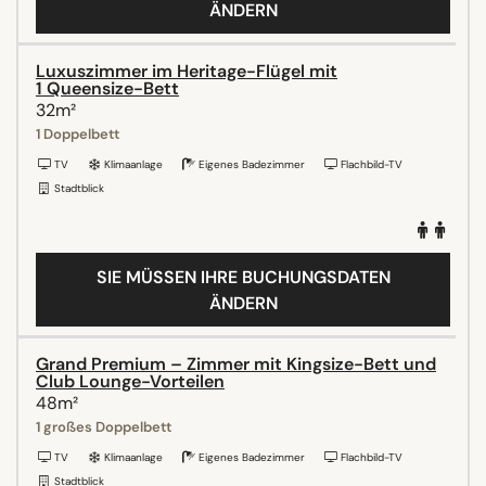
ÄNDERN
Luxuszimmer im Heritage-Flügel mit
1 Queensize-Bett
32m²
1 Doppelbett
TV
Klimaanlage
Eigenes Badezimmer
Flachbild-TV
Stadtblick
SIE MÜSSEN IHRE BUCHUNGSDATEN
ÄNDERN
Grand Premium – Zimmer mit Kingsize-Bett und
Club Lounge-Vorteilen
48m²
1 großes Doppelbett
TV
Klimaanlage
Eigenes Badezimmer
Flachbild-TV
Stadtblick