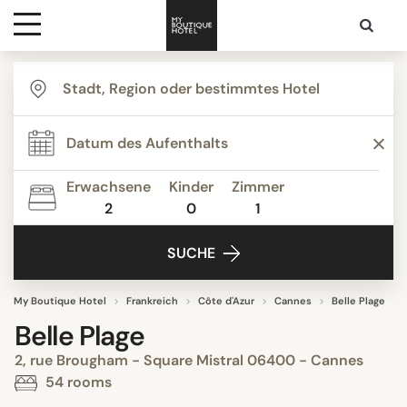
Ziele
Hotelarten
Erwachsene
Kinder
Zimmer
2
0
1
Kontakt
SUCHE
My Boutique Hotel
Frankreich
Côte d'Azur
Cannes
Belle Plage
Belle Plage
2, rue Brougham - Square Mistral 06400 - Cannes
54 rooms