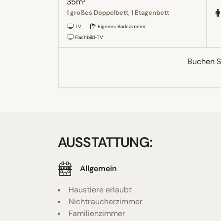
35m²
1 großes Doppelbett, 1 Etagenbett
TV
Eigenes Badezimmer
Flachbild-TV
Buchen Si
AUSSTATTUNG:
Allgemein
Haustiere erlaubt
Nichtraucherzimmer
Familienzimmer