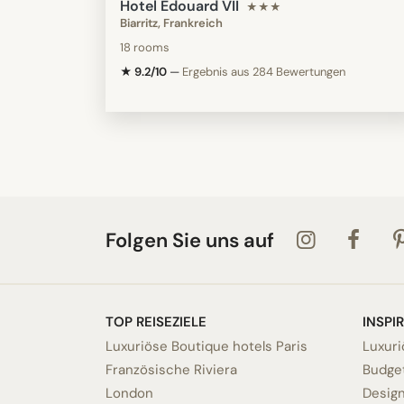
Hotel Edouard VII
★★★
Biarritz, Frankreich
18 rooms
★ 9.2/10
—
Ergebnis aus 284 Bewertungen
Folgen Sie uns auf
TOP REISEZIELE
INSPI
Luxuriöse Boutique hotels Paris
Luxuri
Französische Riviera
Budget
London
Desig