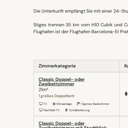
Die Unterkunft empfängt Sie mit einer 24-St
Sitges trennen 35 km vom H10 Cubik und Cal
Flughafen ist der Flughafen Barcelona-El Prat
Zimmerkategorie
K
Classic Doppel- oder
Zweibettzimmer
21m²
1 großes Doppelbett
TV
Klimaanlage
Eigenes Badezimmer
Flachbild-TV
Schallisolierung
Classic Doppel- oder
Zweibettzimmer mit Stadtblick