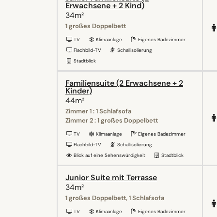
Erwachsene + 2 Kind)
34m²
1 großes Doppelbett
TV
Klimaanlage
Eigenes Badezimmer
Flachbild-TV
Schallisolierung
Stadtblick
Familiensuite (2 Erwachsene + 2
Kinder)
44m²
Zimmer 1 : 1 Schlafsofa
Zimmer 2 : 1 großes Doppelbett
TV
Klimaanlage
Eigenes Badezimmer
Flachbild-TV
Schallisolierung
Blick auf eine Sehenswürdigkeit
Stadtblick
Junior Suite mit Terrasse
34m²
1 großes Doppelbett, 1 Schlafsofa
TV
Klimaanlage
Eigenes Badezimmer