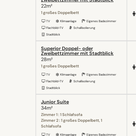
22m²
1 großes Doppelbett
TV
Klimaanlage
Eigenes Badezimmer
Flachbild-TV
Schallisolierung
Stadtblick
Superior Doppel- oder
Zweibettzimmer mit Stadtblick
28m²
1 großes Doppelbett
TV
Klimaanlage
Eigenes Badezimmer
Flachbild-TV
Schallisolierung
Stadtblick
Junior Suite
34m²
Zimmer 1 : 1 Schlafsofa
Zimmer 2 : 1 großes Doppelbett, 1
Schlafsofa
TV
Klimaanlage
Eigenes Badezimmer