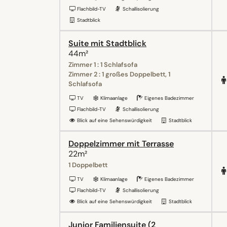
Flachbild-TV
Schallisolierung
Stadtblick
Suite mit Stadtblick
44m²
Zimmer 1 : 1 Schlafsofa
Zimmer 2 : 1 großes Doppelbett, 1
Schlafsofa
TV
Klimaanlage
Eigenes Badezimmer
Flachbild-TV
Schallisolierung
Blick auf eine Sehenswürdigkeit
Stadtblick
Doppelzimmer mit Terrasse
22m²
1 Doppelbett
TV
Klimaanlage
Eigenes Badezimmer
Flachbild-TV
Schallisolierung
Blick auf eine Sehenswürdigkeit
Stadtblick
Junior Familiensuite (2