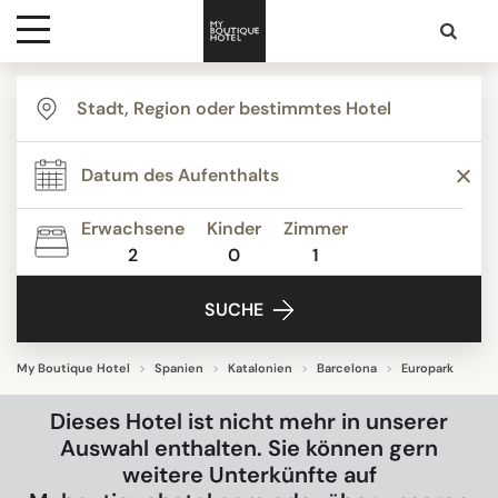
Ziele
Hotelarten
Erwachsene
Kinder
Zimmer
2
0
1
Kontakt
SUCHE
My Boutique Hotel
Spanien
Katalonien
Barcelona
Europark
Dieses Hotel ist nicht mehr in unserer
Auswahl enthalten. Sie können gern
weitere Unterkünfte auf