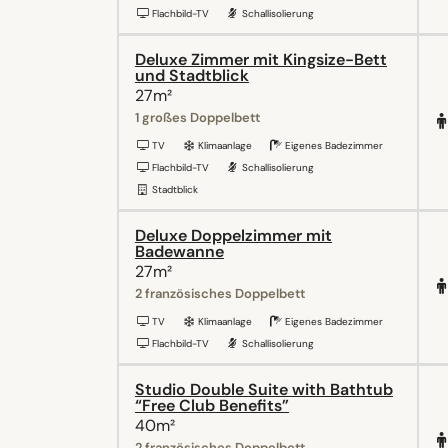
Flachbild-TV
Schallisolierung
Deluxe Zimmer mit Kingsize-Bett
und Stadtblick
27m²
1 großes Doppelbett
TV
Klimaanlage
Eigenes Badezimmer
Flachbild-TV
Schallisolierung
Stadtblick
Deluxe Doppelzimmer mit
Badewanne
27m²
2 französisches Doppelbett
TV
Klimaanlage
Eigenes Badezimmer
Flachbild-TV
Schallisolierung
Studio Double Suite with Bathtub
“Free Club Benefits”
40m²
2 französisches Doppelbett