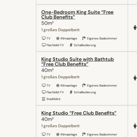
One-Bedroom King Suite “Free
Club Benefits”
50m²
1 großes Doppelbett
TV
Klimaanlage
Eigenes Badezimmer
Flachbild-TV
Schallisolierung
King Studio Suite with Bathtub
“Free Club Benefits”
40m²
1 großes Doppelbett
TV
Klimaanlage
Eigenes Badezimmer
Flachbild-TV
Schallisolierung
Stadtblick
King Studio “Free Club Benefits”
40m²
1 großes Doppelbett
TV
Klimaanlage
Eigenes Badezimmer