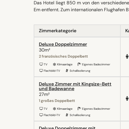
Das Hotel liegt 850 m von den verschiedene
Em entfernt. Zum internationalen Flughafen 
Zimmerkategorie
K
Deluxe Doppelzimmer
30m²
2 französisches Doppelbett
TV
Klimaanlage
Eigenes Badezimmer
Flachbild-TV
Schallisolierung
Deluxe Zimmer mit Kingsize-Bett
und Badewanne
27m²
1 großes Doppelbett
TV
Klimaanlage
Eigenes Badezimmer
Flachbild-TV
Schallisolierung
Deluxe Doppelzimmer mit