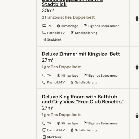
Stadtblick
30m²
2 französisches Doppelbett
TV
Klimaanlage
Eigenes Badezimmer
Flachbild-TV
Schallisolierung
Stadtblick
Deluxe Zimmer mit Kingsize-Bett
27m²
1 großes Doppelbett
TV
Klimaanlage
Eigenes Badezimmer
Flachbild-TV
Schallisolierung
Deluxe King Room with Bathtub
and City View “Free Club Benefits”
27m²
1 großes Doppelbett
TV
Klimaanlage
Eigenes Badezimmer
Flachbild-TV
Schallisolierung
Stadtblick