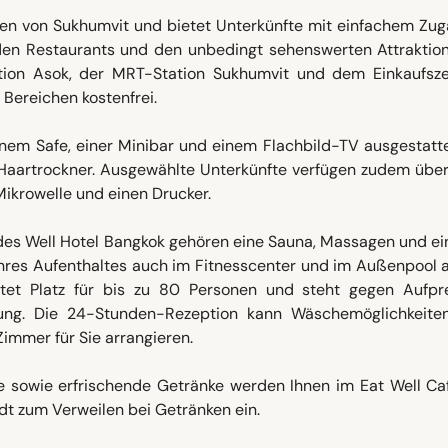
zen von Sukhumvit und bietet Unterkünfte mit einfachem Zug
den Restaurants und den unbedingt sehenswerten Attraktion
tion Asok, der MRT-Station Sukhumvit und dem Einkaufsz
 Bereichen kostenfrei.
einem Safe, einer Minibar und einem Flachbild-TV ausgestatt
Haartrockner. Ausgewählte Unterkünfte verfügen zudem über
Mikrowelle und einen Drucker.
 des Well Hotel Bangkok gehören eine Sauna, Massagen und ei
Ihres Aufenthaltes auch im Fitnesscenter und im Außenpool a
et Platz für bis zu 80 Personen und steht gegen Aufpre
ung. Die 24-Stunden-Rezeption kann Wäschemöglichkeiten
immer für Sie arrangieren.
e sowie erfrischende Getränke werden Ihnen im Eat Well Ca
lädt zum Verweilen bei Getränken ein.