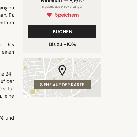
Fabelhaft — 8,9/10
ang zu
Ergebnis aus 9 Bewertungen
Speichern
en. Es
entrum
BUCHEN
Bis zu -10%
et. Das
 einen
ne 24-
uf der
SIEHE AUF DER KARTE
is für
, eine
fé und