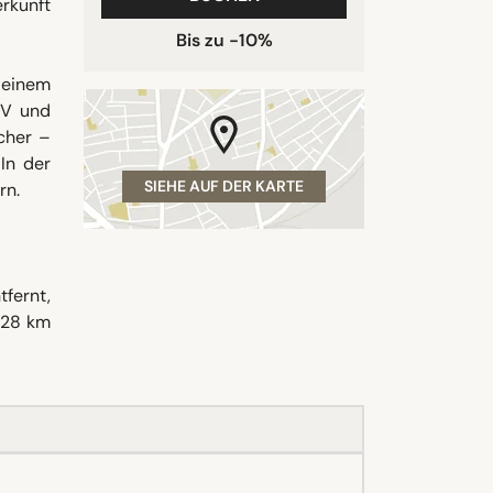
rkunft
Bis zu -10%
 einem
TV und
cher –
In der
SIEHE AUF DER KARTE
rn.
fernt,
 28 km