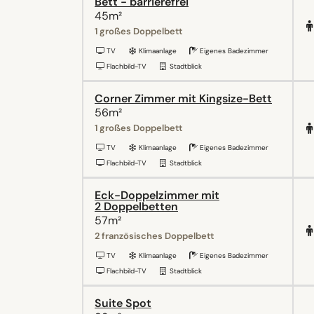
Bett - barrierefrei
45m²
1 großes Doppelbett
TV
Klimaanlage
Eigenes Badezimmer
Flachbild-TV
Stadtblick
Corner Zimmer mit Kingsize-Bett
56m²
1 großes Doppelbett
TV
Klimaanlage
Eigenes Badezimmer
Flachbild-TV
Stadtblick
Eck-Doppelzimmer mit
2 Doppelbetten
57m²
2 französisches Doppelbett
TV
Klimaanlage
Eigenes Badezimmer
Flachbild-TV
Stadtblick
Suite Spot