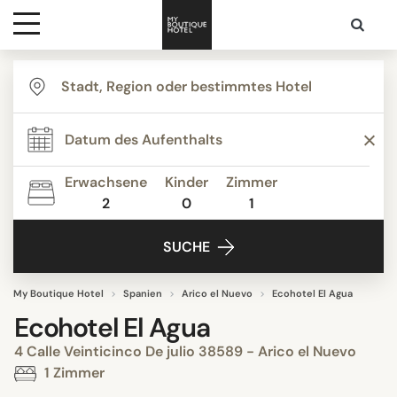
Ziele
Hotelarten
Erwachsene
Kinder
Zimmer
2
0
1
Kontakt
SUCHE
My Boutique Hotel
Spanien
Arico el Nuevo
Ecohotel El Agua
Ecohotel El Agua
4 Calle Veinticinco De julio 38589 - Arico el Nuevo
1 Zimmer