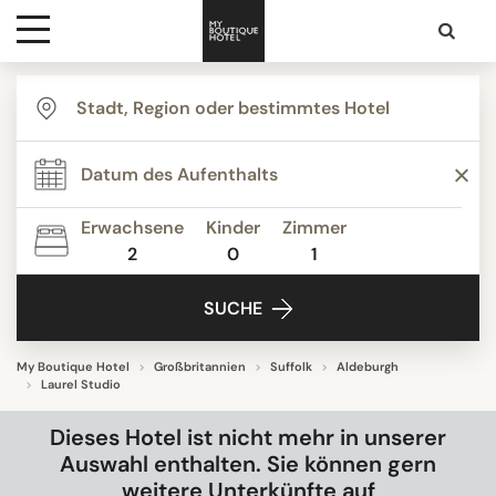
Ziele
Hotelarten
Erwachsene
Kinder
Zimmer
2
0
1
Kontakt
SUCHE
My Boutique Hotel
Großbritannien
Suffolk
Aldeburgh
Laurel Studio
Dieses Hotel ist nicht mehr in unserer
Auswahl enthalten. Sie können gern
weitere Unterkünfte auf