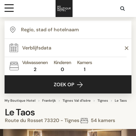
Bestemmingen
Hoteltypes
Volwassenen
Kinderen
Kamers
2
0
1
Contact
ZOEK OP
My Boutique Hotel
Frankrijk
Tignes Val d'Isère
Tignes
Le Taos
Le Taos
Route du Rosset 73320 - Tignes
54 kamers