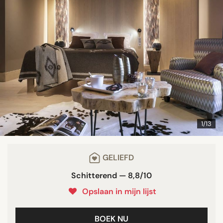
1/13
GELIEFD
Schitterend — 8,8/10
Opslaan in mijn lijst
BOEK NU