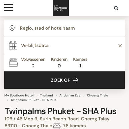
Bestemmingen
Hoteltypes
Volwassenen
Kinderen
Kamers
2
0
1
Contact
ZOEK OP
My Boutique Hotel
Thailand
Andaman Zee
Choeng Thale
Twinpalms Phuket - SHA Plus
Twinpalms Phuket - SHA Plus
106 / 46 Moo 3, Surin Beach Road, Cherng Talay
83110 - Choeng Thale
76 kamers