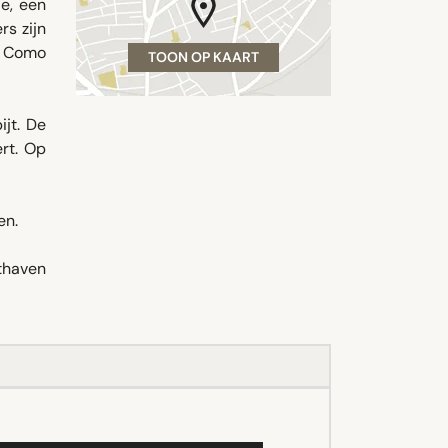
je, een
s zijn
i Como
TOON OP KAART
ijt. De
rt. Op
en.
thaven