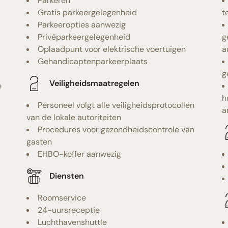
Parkeren
Gratis parkeergelegenheid
t
Parkeeropties aanwezig
Privéparkeergelegenheid
g
Oplaadpunt voor elektrische voertuigen
a
Gehandicaptenparkeerplaats
g
Veiligheidsmaatregelen
e
h
Personeel volgt alle veiligheidsprotocollen
a
van de lokale autoriteiten
Procedures voor gezondheidscontrole van
gasten
EHBO-koffer aanwezig
Diensten
Roomservice
24-uursreceptie
Luchthavenshuttle