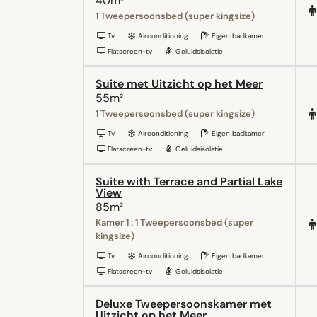
40m²
1 Tweepersoonsbed (super kingsize)
Tv
Airconditioning
Eigen badkamer
Flatscreen-tv
Geluidsisolatie
Suite met Uitzicht op het Meer
55m²
1 Tweepersoonsbed (super kingsize)
Tv
Airconditioning
Eigen badkamer
Flatscreen-tv
Geluidsisolatie
Suite with Terrace and Partial Lake
View
85m²
Kamer 1 : 1 Tweepersoonsbed (super
kingsize)
Tv
Airconditioning
Eigen badkamer
Flatscreen-tv
Geluidsisolatie
Deluxe Tweepersoonskamer met
Uitzicht op het Meer