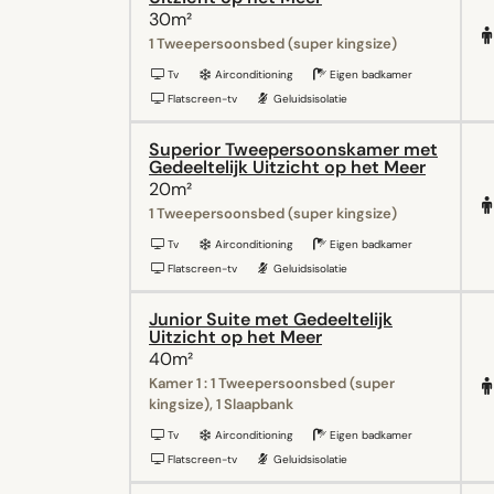
30m²
1 Tweepersoonsbed (super kingsize)
Tv
Airconditioning
Eigen badkamer
Flatscreen-tv
Geluidsisolatie
Superior Tweepersoonskamer met
Gedeeltelijk Uitzicht op het Meer
20m²
1 Tweepersoonsbed (super kingsize)
Tv
Airconditioning
Eigen badkamer
Flatscreen-tv
Geluidsisolatie
Junior Suite met Gedeeltelijk
Uitzicht op het Meer
40m²
Kamer 1 : 1 Tweepersoonsbed (super
kingsize), 1 Slaapbank
Tv
Airconditioning
Eigen badkamer
Flatscreen-tv
Geluidsisolatie