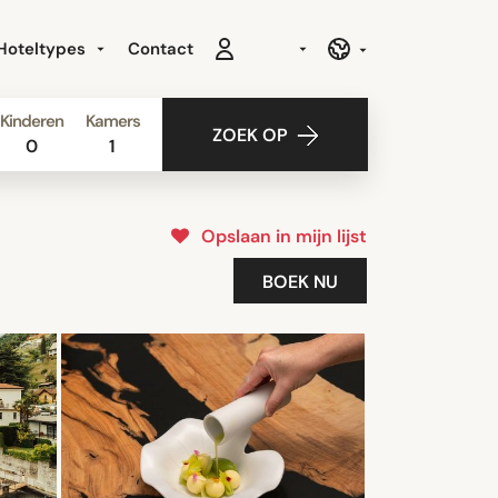
Hoteltypes
Contact
Kinderen
Kamers
ZOEK OP
0
1
Opslaan in mijn lijst
BOEK NU