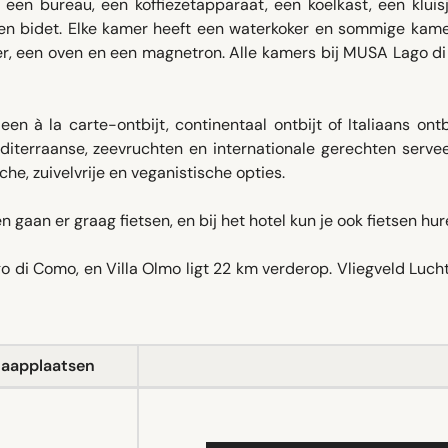
 een bureau, een koffiezetapparaat, een koelkast, een kluis
n bidet. Elke kamer heeft een waterkoker en sommige kamer
r, een oven en een magnetron. Alle kamers bij MUSA Lago d
 à la carte-ontbijt, continentaal ontbijt of Italiaans ontb
terraanse, zeevruchten en internationale gerechten servee
he, zuivelvrije en veganistische opties.
an er graag fietsen, en bij het hotel kun je ook fietsen hur
 di Como, en Villa Olmo ligt 22 km verderop. Vliegveld Luch
laapplaatsen