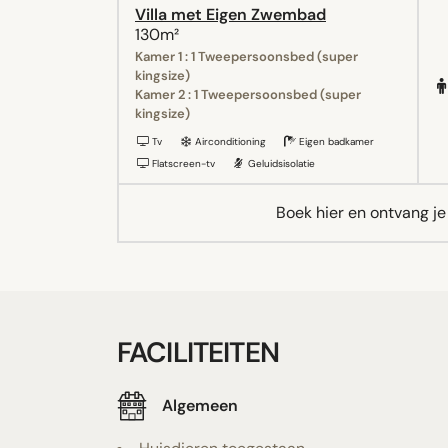
Villa met Eigen Zwembad
130m²
Kamer 1 : 1 Tweepersoonsbed (super
kingsize)
Kamer 2 : 1 Tweepersoonsbed (super
kingsize)
Tv
Airconditioning
Eigen badkamer
Flatscreen-tv
Geluidsisolatie
Boek hier en ontvang j
FACILITEITEN
Algemeen