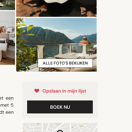
ALLE FOTO'S BEKIJKEN
Opslaan in mijn lijst
et een
 met 5
BOEK NU
edt een