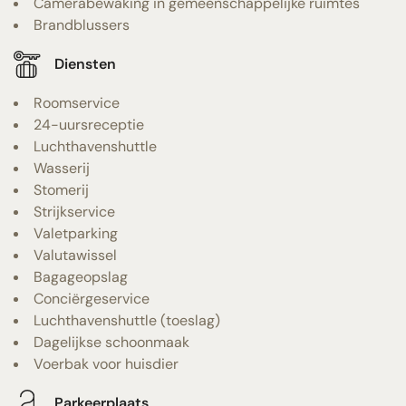
Camerabewaking in gemeenschappelijke ruimtes
Brandblussers
Diensten
Roomservice
24-uursreceptie
Luchthavenshuttle
Wasserij
Stomerij
Strijkservice
Valetparking
Valutawissel
Bagageopslag
Conciërgeservice
Luchthavenshuttle (toeslag)
Dagelijkse schoonmaak
Voerbak voor huisdier
Parkeerplaats