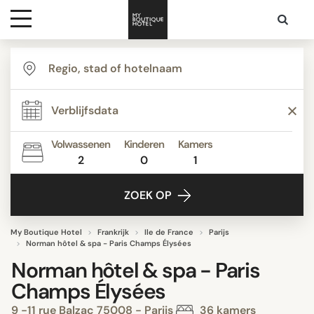
Bestemmingen
Hoteltypes
Volwassenen
Kinderen
Kamers
2
0
1
Contact
ZOEK OP
My Boutique Hotel
Frankrijk
Ile de France
Parijs
Norman hôtel & spa - Paris Champs Élysées
Norman hôtel & spa - Paris
Champs Élysées
9 -11 rue Balzac 75008 - Parijs
36 kamers