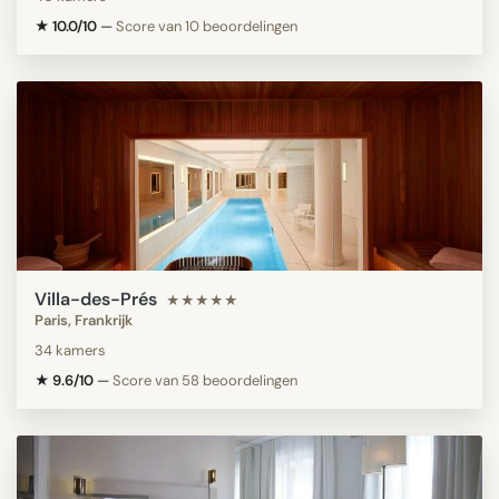
★ 10.0/10
—
Score van 10 beoordelingen
Villa-des-Prés
★★★★★
Paris, Frankrijk
34 kamers
★ 9.6/10
—
Score van 58 beoordelingen