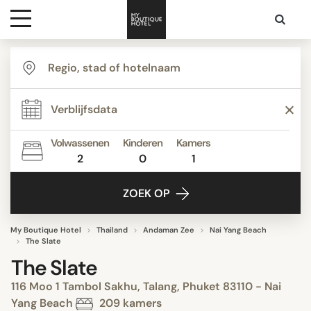
Bestemmingen
Hoteltypes
Volwassenen
Kinderen
Kamers
2
0
1
Contact
ZOEK OP
My Boutique Hotel
Thailand
Andaman Zee
Nai Yang Beach
The Slate
The Slate
116 Moo 1 Tambol Sakhu, Talang, Phuket 83110 - Nai
Yang Beach
209 kamers