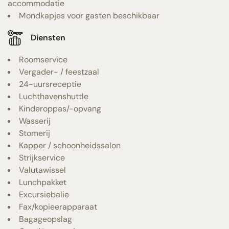
accommodatie
Mondkapjes voor gasten beschikbaar
Diensten
Roomservice
Vergader- / feestzaal
24-uursreceptie
Luchthavenshuttle
Kinderoppas/-opvang
Wasserij
Stomerij
Kapper / schoonheidssalon
Strijkservice
Valutawissel
Lunchpakket
Excursiebalie
Fax/kopieerapparaat
Bagageopslag