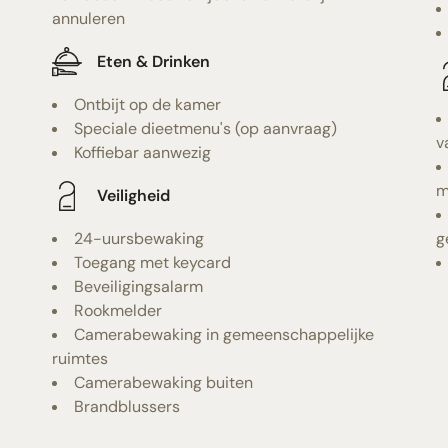
annuleren
Eten & Drinken
Ontbijt op de kamer
Speciale dieetmenu's (op aanvraag)
v
Koffiebar aanwezig
m
Veiligheid
24-uursbewaking
g
Toegang met keycard
Beveiligingsalarm
Rookmelder
Camerabewaking in gemeenschappelijke
ruimtes
Camerabewaking buiten
Brandblussers