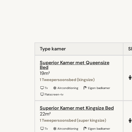
Type kamer
S
Superior Kamer met Queensize
Bed
19m²
1 Tweepersoonsbed (kingsize)
Tv
Airconditioning
Eigen badkamer
Flatscreen-tv
Superior Kamer met Kingsize Bed
22m²
1 Tweepersoonsbed (super kingsize)
Tv
Airconditioning
Eigen badkamer