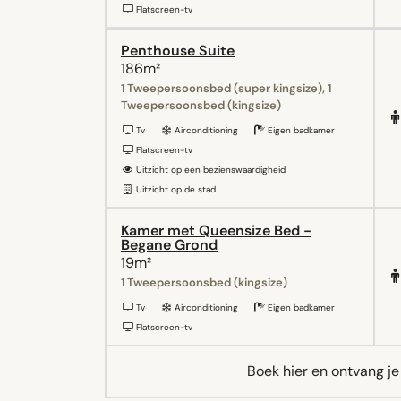
Flatscreen-tv
Penthouse Suite
186m²
1 Tweepersoonsbed (super kingsize), 1
Tweepersoonsbed (kingsize)
Tv
Airconditioning
Eigen badkamer
Flatscreen-tv
Uitzicht op een bezienswaardigheid
Uitzicht op de stad
Kamer met Queensize Bed -
Begane Grond
19m²
1 Tweepersoonsbed (kingsize)
Tv
Airconditioning
Eigen badkamer
Flatscreen-tv
Boek hier en ontvang j