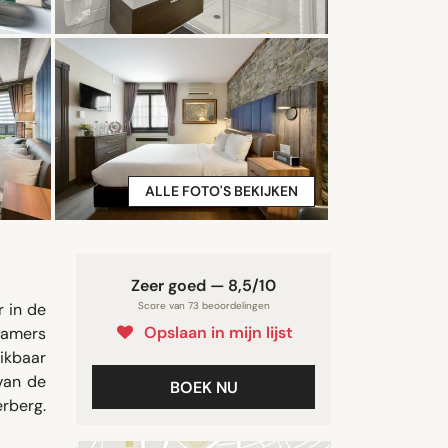
ALLE FOTO'S BEKIJKEN
Zeer goed — 8,5/10
r in de
Score van 73 beoordelingen
Opslaan in mijn lijst
 kamers
eikbaar
 van de
BOEK NU
rberg.