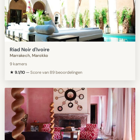
Riad Noir d'Ivoire
Marrakech, Marokko
9 kamers
★ 9.1/10
—
Score van 89 beoordelingen