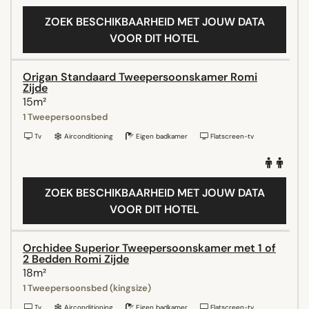
ZOEK BESCHIKBAARHEID MET JOUW DATA
VOOR DIT HOTEL
Origan Standaard Tweepersoonskamer Romi
Zijde
15m²
1 Tweepersoonsbed
Tv
Airconditioning
Eigen badkamer
Flatscreen-tv
ZOEK BESCHIKBAARHEID MET JOUW DATA
VOOR DIT HOTEL
Orchidee Superior Tweepersoonskamer met 1 of
2 Bedden Romi Zijde
18m²
1 Tweepersoonsbed (kingsize)
Tv
Airconditioning
Eigen badkamer
Flatscreen-tv