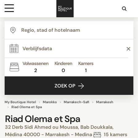
Bestemmingen
Hoteltypes
Volwassenen
Kinderen
Kamers
2
0
1
Contact
ZOEK OP
My Boutique Hotel
Marokko
Marrakech-Safi
Marrakesh
Riad Olema et Spa
Riad Olema et Spa
32 Derb Sidi Ahmed ou Moussa, Bab Doukkala,
Médina 40000 - Marrakesh - Medina
15 kamers