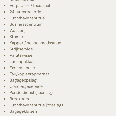
Vergader- / feestzaal
24-uursreceptie
Luchthavenshuttle
Businesscentrum
Wasserij
Stomerij
Kapper / schoonheidssalon
Strijkservice
Valutawissel
Lunchpakket
Excursiebalie
Fax/kopieerapparaat
Bagageopslag
Conciërgeservice
Pendeldienst (toeslag)
Broekpers
Luchthavenshuttle (toeslag)
Bagagekluizen